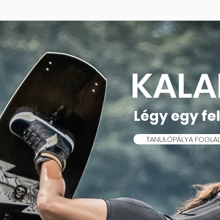
KALA
Légy egy fe
TANULÓPÁLYA FOGLA