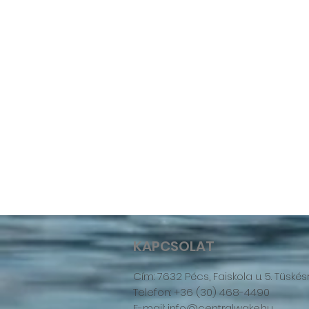
KAPCSOLAT
Cím: 7632 Pécs, Faiskola u. 5. Tüskés
Telefon: +36 (30) 468-4490
E-mail: info@centralwake.hu