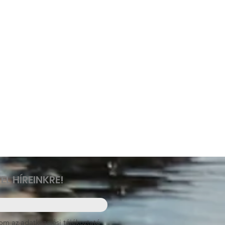
EL HÍREINKRE!
om az adatkezelési tájékoztató