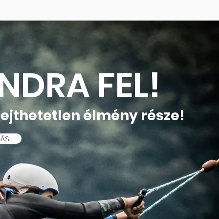
NDRA FEL!
lejthetetlen élmény része!
LÁS