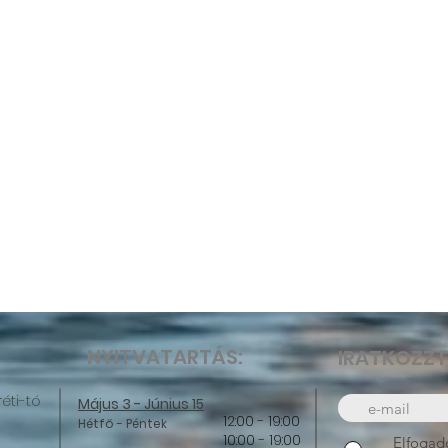
NYITVATARTÁS:
IRATKOZZ F
réti-tó
Május 3 - Június 15
12:00 - 19:00
Hétfő - Péntek
10:00 - 19:00
Elfogad