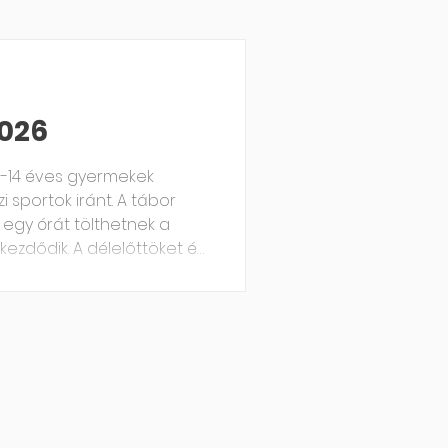
026
 8-14 éves gyermekek
rtok iránt. A tábor
 egy órát tölthetnek a
kezdődik. A délelőttöket és
kal töltjük, a nagy pályán
szintjének megfelelően. A
ssal zárjuk. Ezen a nyáron