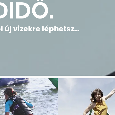
DIDŐ.
 új vizekre léphetsz...