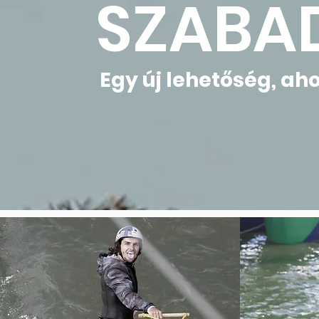
SZABA
Egy új lehetőség, ahol