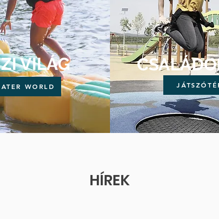
IZI VILÁG
CSALÁDO
JÁTSZÓTÉ
ATER WORLD
HÍREK