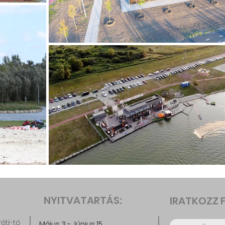
NYITVATARTÁS:
IRATKOZZ F
réti-tó
Május 3 - Június 15