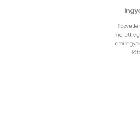
Ingy
Közvetle
mellett eg
ami ingye
lát