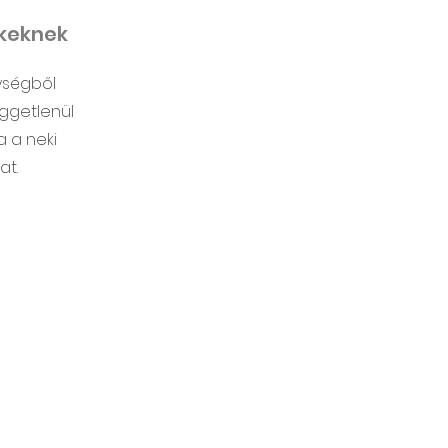
ekeknek
ységből
függetlenül
 a neki
at.