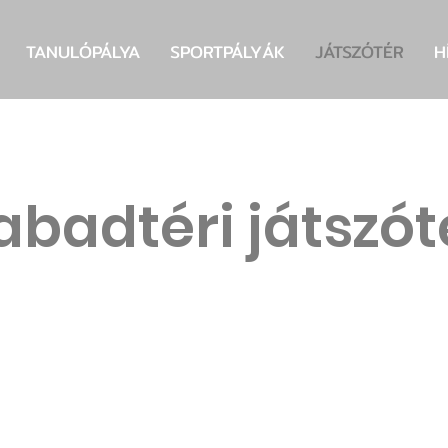
TANULÓPÁLYA
SPORTPÁLYÁK
JÁTSZÓTÉR
H
abadtéri játszót