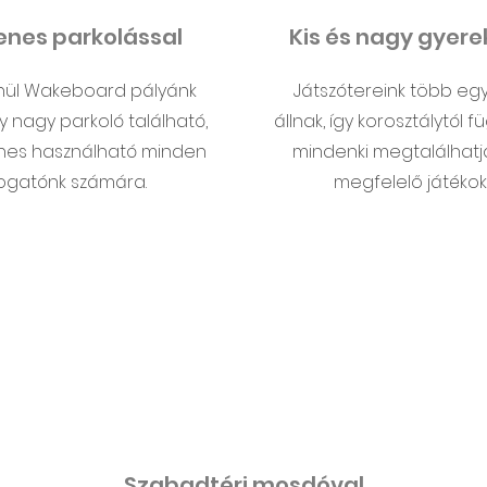
enes parkolással
Kis és nagy gyer
nül Wakeboard pályánk
Játszótereink több eg
y nagy parkoló található,
állnak, így korosztálytól 
nes használható minden
mindenki megtalálhatja
ogatónk számára.
megfelelő játékok
Szabadtéri mosdóval